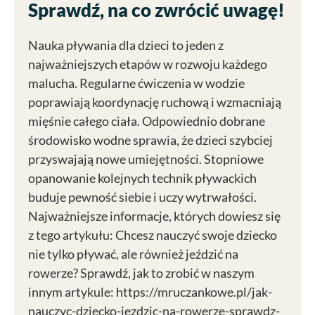
Sprawdź, na co zwrócić uwagę!
Nauka pływania dla dzieci to jeden z
najważniejszych etapów w rozwoju każdego
malucha. Regularne ćwiczenia w wodzie
poprawiają koordynację ruchową i wzmacniają
mięśnie całego ciała. Odpowiednio dobrane
środowisko wodne sprawia, że dzieci szybciej
przyswajają nowe umiejętności. Stopniowe
opanowanie kolejnych technik pływackich
buduje pewność siebie i uczy wytrwałości.
Najważniejsze informacje, których dowiesz się
z tego artykułu: Chcesz nauczyć swoje dziecko
nie tylko pływać, ale również jeździć na
rowerze? Sprawdź, jak to zrobić w naszym
innym artykule: https://mruczankowe.pl/jak-
nauczyc-dziecko-jezdzic-na-rowerze-sprawdz-