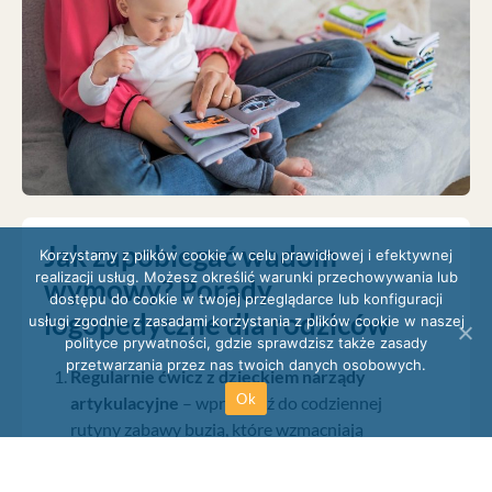
Jak zapobiegać wadom
Korzystamy z plików cookie w celu prawidłowej i efektywnej
realizacji usług. Możesz określić warunki przechowywania lub
wymowy? Porady
dostępu do cookie w twojej przeglądarce lub konfiguracji
logopedyczne dla rodziców
usługi zgodnie z zasadami korzystania z plików cookie w naszej
polityce prywatności, gdzie sprawdzisz także zasady
przetwarzania przez nas twoich danych osobowych.
Regularnie ćwicz z dzieckiem narządy
Ok
artykulacyjne
– wprowadź do codziennej
rutyny zabawy buzią, które wzmacniają
mięśnie języka, warg, policzków i żuchwy.
Proste ćwiczenia typu wystawianie języka,