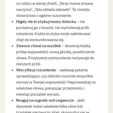
co robisz w danej chwili: „Teraz mama zmywa
naczynia”, „Tata układa zabawki”. To rozwija
słownictwo i ogólne rozumienie.
Nigdy nie krytykuj mowy dziecka
– nie
porównuj go z innymi, nie wyśmiewaj prób
mówienia. Każda krytyka może zablokować
chęć do komunikowania się.
Zawsze chwal za wysiłek
– doceniaj każdą
próbę wypowiedzi, nową głoskę, powtórzenie
słowa. Pozytywne wzmocnienie motywuje do
dalszych prób.
Weryfikuj rozumienie
– zadawaj pytania
sprawdzające, czy dziecko rozumie wszystkie
wyrazy w Twojej wypowiedzi. Naprowadzaj na
właściwe słowa, pokazując przedmioty i
mówiąc początek wyrazu.
Reaguj na sygnały ostrzegawcze
– jeśli
dwulatek mówi zaledwie kilka słów lub
trzylatek nie tworzy zdań, skonsultuj się ze