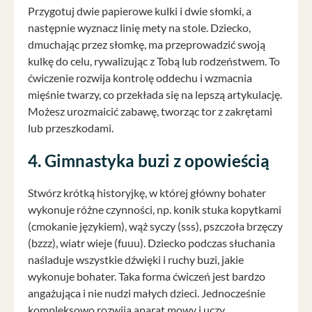
Przygotuj dwie papierowe kulki i dwie słomki, a
następnie wyznacz linię mety na stole. Dziecko,
dmuchając przez słomkę, ma przeprowadzić swoją
kulkę do celu, rywalizując z Tobą lub rodzeństwem. To
ćwiczenie rozwija kontrolę oddechu i wzmacnia
mięśnie twarzy, co przekłada się na lepszą artykulację.
Możesz urozmaicić zabawę, tworząc tor z zakrętami
lub przeszkodami.
4. Gimnastyka buzi z opowieścią
Stwórz krótką historyjkę, w której główny bohater
wykonuje różne czynności, np. konik stuka kopytkami
(cmokanie językiem), wąż syczy (sss), pszczoła brzęczy
(bzzz), wiatr wieje (fuuu). Dziecko podczas słuchania
naśladuje wszystkie dźwięki i ruchy buzi, jakie
wykonuje bohater. Taka forma ćwiczeń jest bardzo
angażująca i nie nudzi małych dzieci. Jednocześnie
kompleksowo rozwija aparat mowy i uczy