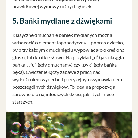
prawidłowej wymowy różnych głosek.
5. Bańki mydlane z dźwiękami
Klasyczne dmuchanie baniek mydlanych można
wzbogacić o element logopedyczny – poproś dziecko,
by przy każdym dmuchnięciu wypowiadało określoną
głoskę lub krótkie słowo. Na przykład „o” (jak okrągła
bańka), „fu” (gdy dmuchamy) czy „pyk” (gdy bańka
pęka). Ćwiczenie łączy zabawę z pracą nad
wydłużeniem wydechu i precyzyjnym wymawianiem
poszczególnych dźwięków. To idealna propozycja
zarówno dla najmłodszych dzieci, jak i tych nieco
starszych.