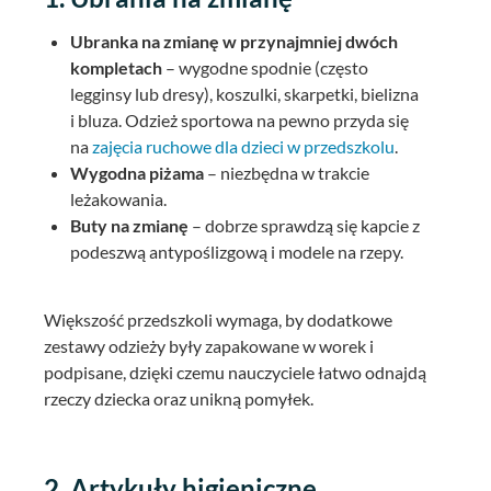
Ubranka na zmianę w przynajmniej dwóch
kompletach
– wygodne spodnie (często
legginsy lub dresy), koszulki, skarpetki, bielizna
i bluza. Odzież sportowa na pewno przyda się
na
zajęcia ruchowe dla dzieci w przedszkolu
.
Wygodna piżama
– niezbędna w trakcie
leżakowania.
Buty na zmianę
– dobrze sprawdzą się kapcie z
podeszwą antypoślizgową i modele na rzepy.
Większość przedszkoli wymaga, by dodatkowe
zestawy odzieży były zapakowane w worek i
podpisane, dzięki czemu nauczyciele łatwo odnajdą
rzeczy dziecka oraz unikną pomyłek.
2. Artykuły higieniczne